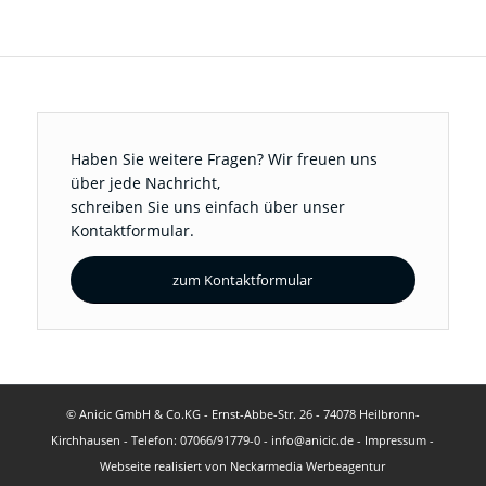
Haben Sie weitere Fragen? Wir freuen uns
über jede Nachricht,
schreiben Sie uns einfach über unser
Kontaktformular.
zum Kontaktformular
© Anicic GmbH & Co.KG - Ernst-Abbe-Str. 26 - 74078 Heilbronn-
Kirchhausen - Telefon: 07066/91779-0 - info@anicic.de -
Impressum
-
Webseite realisiert von
Neckarmedia Werbeagentur